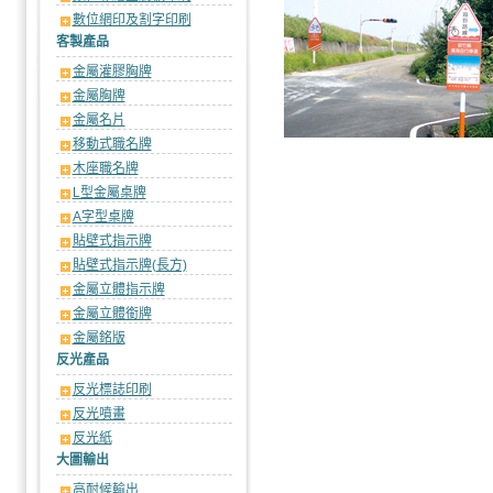
數位網印及割字印刷
客製產品
金屬灌膠胸牌
金屬胸牌
金屬名片
移動式職名牌
木座職名牌
L型金屬桌牌
A字型桌牌
貼壁式指示牌
貼壁式指示牌(長方)
金屬立體指示牌
金屬立體銜牌
金屬銘版
反光產品
反光標誌印刷
反光噴畫
反光紙
大圖輸出
高耐候輸出