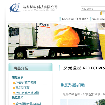
膠膜產品
AVERY標示薄膜
反光標誌印刷
高品質膠膜
AVERY專用護貝膜
一級品65圓空框、65圓空框帶槓、
數位直印
數位彩繪金屬板印刷