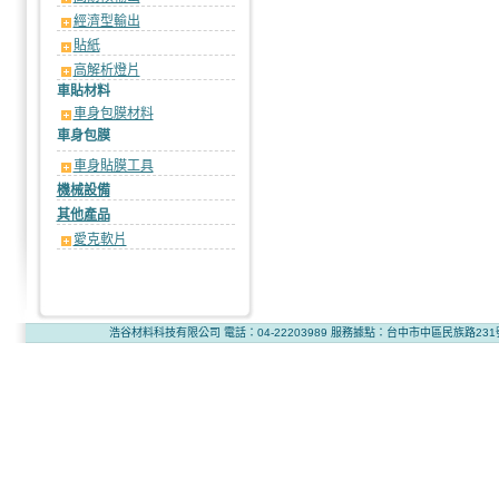
經濟型輸出
貼紙
高解析燈片
車貼材料
車身包膜材料
車身包膜
車身貼膜工具
機械設備
其他產品
愛克軟片
浩谷材料科技有限公司 電話：04-22203989 服務據點：台中市中區民族路231號2樓 版