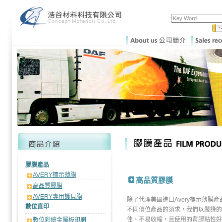
膠膜產品
AVERY標示薄膜
高品質膠膜
高品質膠膜
AVERY專用護貝膜
除了代理美國進口Avery標示薄
數位直印
不同價位產品的須求，我們以嚴謹的
佳、不易收縮，且使用的背膠粘性好
數位彩繪金屬板印刷