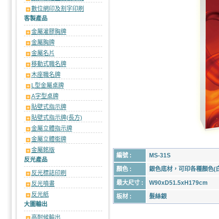
數位網印及割字印刷
客製產品
金屬灌膠胸牌
金屬胸牌
金屬名片
移動式職名牌
木座職名牌
L型金屬桌牌
A字型桌牌
貼壁式指示牌
貼壁式指示牌(長方)
金屬立體指示牌
金屬立體銜牌
金屬銘版
編號 :
MS-31S
反光產品
顏色 :
銀色底材，可印各種顏色(
反光標誌印刷
最大尺寸 :
W90xD51.5xH179cm
反光噴畫
反光紙
板材 :
髮絲銀
大圖輸出
高耐候輸出