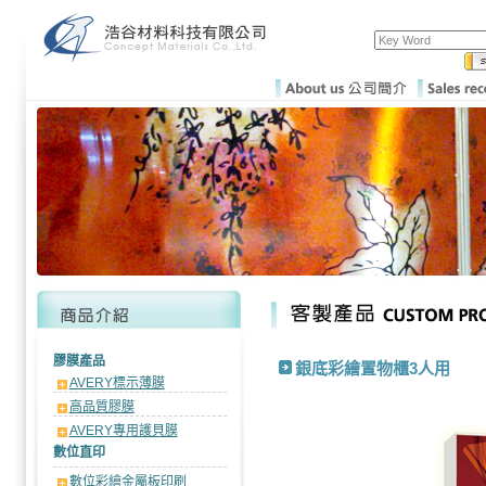
膠膜產品
銀底彩繪置物櫃3人用
AVERY標示薄膜
高品質膠膜
AVERY專用護貝膜
數位直印
數位彩繪金屬板印刷