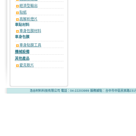
經濟型輸出
貼紙
高解析燈片
車貼材料
車身包膜材料
車身包膜
車身貼膜工具
機械設備
其他產品
愛克軟片
浩谷材料科技有限公司 電話：04-22203989 服務據點：台中市中區民族路231號2樓 版