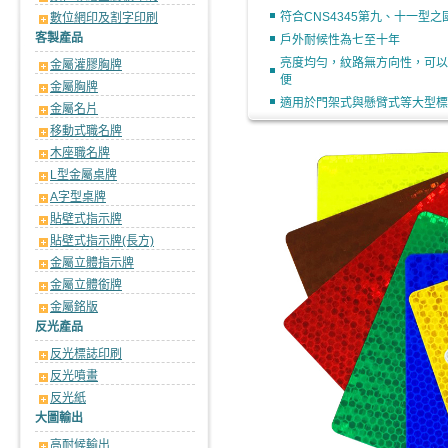
符合CNS4345第九、十一型之
數位網印及割字印刷
客製產品
戶外耐候性為七至十年
亮度均勻，紋路無方向性，可以
金屬灌膠胸牌
便
金屬胸牌
適用於門架式與懸臂式等大型標
金屬名片
移動式職名牌
木座職名牌
L型金屬桌牌
A字型桌牌
貼壁式指示牌
貼壁式指示牌(長方)
金屬立體指示牌
金屬立體銜牌
金屬銘版
反光產品
反光標誌印刷
反光噴畫
反光紙
大圖輸出
高耐候輸出