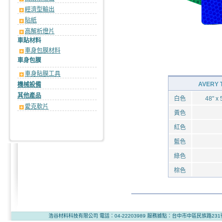
經濟型輸出
貼紙
高解析燈片
車貼材料
車身包膜材料
車身包膜
車身貼膜工具
AVERY
機械設備
其他產品
白色
48" x 
愛克軟片
黃色
紅色
藍色
綠色
棕色
浩谷材料科技有限公司 電話：04-22203989 服務據點：台中市中區民族路231號2樓 版