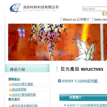
膠膜產品
AVERY T-11500反光紙
AVERY標示薄膜
高品質膠膜
AVERY專用護貝膜
材質簡介：
數位直印
AVERY T-11500極廣角型
數位彩繪金屬板印刷